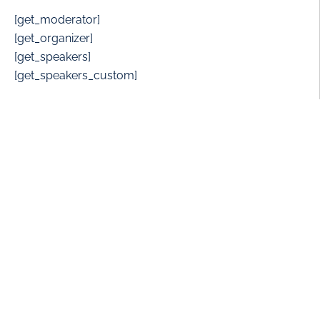
[get_moderator]
[get_organizer]
[get_speakers]
[get_speakers_custom]